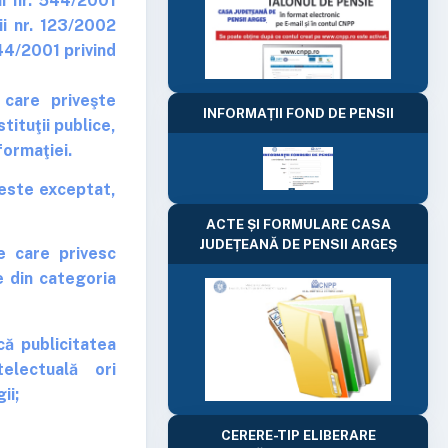
ii nr. 544/2001
ii nr. 123/2002
44/2001 privind
care priveşte
INFORMAȚII FOND DE PENSII
stituţii publice,
formaţiei.
 este exceptat,
ACTE ȘI FORMULARE CASA
JUDEȚEANĂ DE PENSII ARGEȘ
le care privesc
e din categoria
că publicitatea
electuală ori
ii;
CERERE-TIP ELIBERARE