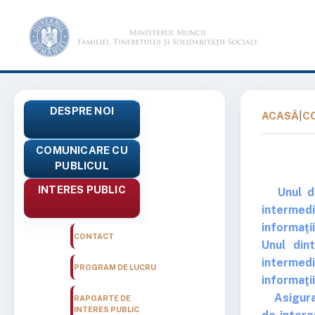
DESPRE NOI
ACASĂ
|
C
COMUNICARE CU
PUBLICUL
INTERES PUBLIC
Unul din
intermedi
informaţii
CONTACT
Unul din
intermedi
PROGRAM DE LUCRU
informaţii
Asigurare
RAPOARTE DE
INTERES PUBLIC