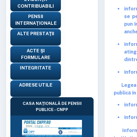
CONTRIBUABILI
infor
se pe
PENSII
INTERNAŢIONALE
pun î
anche
ALTE PRESTAŢII
infor
ACTE ŞI
ating
FORMULARE
dintr
INTEGRITATE
infor
ADRESE UTILE
Legea împ
publică î
CASA NAŢIONALĂ DE PENSII
infor
PUBLICE - CNPP
infor
Informaţi