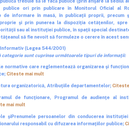
 publică trebuie să le facă publice (prin afişare la sediul au
ei publice ori prin publicare în Monitorul Oficial al 
e de informare în masă, în publicaţii proprii, precum 
proprie şi prin punerea la dispoziţia cetăţenilor, spre
orităţii sau al instituţiei publice, în spaţii special destina
etăţeanul să fie nevoit să formuleze o cerere în acest sen
 Informativ (Legea 544/2001)
 categorie sunt cuprinse următoarele tipuri de informaţii:
e normative care reglementează organizarea şi funcţiona
ce;
Citeste mai mult
tura organizatorică, Atribuţiile departamentelor;
Citeste
ramul de funcţionare, Programul de audienţe al instit
te mai mult
le şiPrenumele persoanelor din conducerea instituţiei 
ionarului responsabil cu difuzarea informaţiilor publice;
C