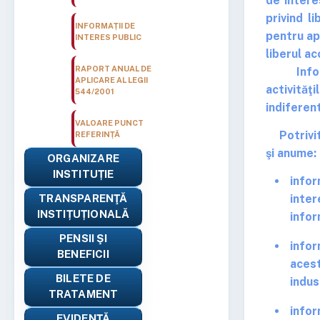
de intere
privind l
INFORMAȚII DE
pentru ap
INTERES PUBLIC
liberul ac
RAPORT ANUAL DE
Informaţ
APLICARE AL LEGII
activităţi
544/2001
indiferen
VALOARE PUNCT
Potrivit 
REFERINȚĂ
şi anume:
ORGANIZARE
INSTITUȚIE
infor
TRANSPARENŢĂ
inter
INSTIȚUȚIONALĂ
infor
PENSII ŞI
infor
BENEFICII
aces
BILETE DE
indus
TRATAMENT
infor
EVIDENŢĂ