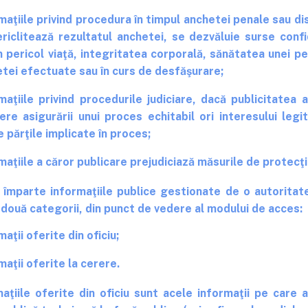
maţiile privind procedura în timpul anchetei penale sau di
riclitează rezultatul anchetei, se dezvăluie surse confi
n pericol viaţă, integritatea corporală, sănătatea unei p
tei efectuate sau în curs de desfăşurare;
maţiile privind procedurile judiciare, dacă publicitatea
ere asigurării unui proces echitabil ori interesului legit
e părţile implicate în proces;
maţiile a căror publicare prejudiciază măsurile de protecţie
arte informaţiile publice gestionate de o autoritate 
n două categorii, din punct de vedere al modului de acces:
maţii oferite din oficiu;
maţii oferite la cerere.
ile oferite din oficiu sunt acele informaţii pe care a