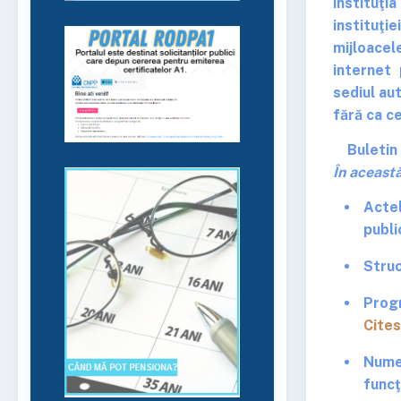
instituţia
instituţi
mijloacel
internet 
sediul aut
fără ca c
Buletin
În această
Actel
publi
Struc
Prog
Cites
Nume
funcţ