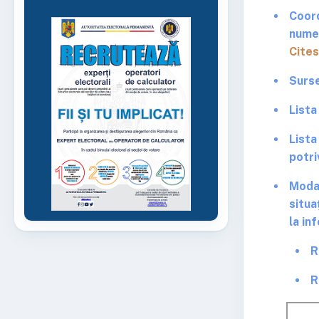
Coord
numer
Cites
Surse
Lista
List
potriv
Modal
situa
la in
R
R