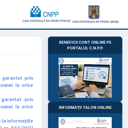
BENEFICII CONT ONLINE PE
PORTALUL C.N.P.P.
 garantat prin
soanei la orice
 garantat prin
soanei la orice
INFORMAȚII TALON ONLINE
 la informaţiile