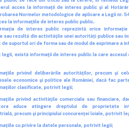
s public se face din oficiu sau la cerere, în temeiul Leg
iberul acces la informaţii de interes public şi al Hotărâr
robarea Normelor metodologice de aplicare a Legii nr. 5
ces la informaţiile de interes public public.
ia de interes public reprezintă orice informaţie 
le sau rezultă din activităţile unei autorităţi publice sau in
t de suportul ori de forma sau de modul de exprimare a in
legii, există informaţii de interes public la care accesul
maţiile privind deliberările autorităţilor, precum şi ce
esele economice şi politice ale României, dacă fac part
maţiilor clasificate, potrivit legii;
maţiile privind activităţile comerciale sau financiare, da
tora aduce atingere dreptului de proprietate int
trială, precum şi principiului concurenţei loiale, potrivit leg
maţiile cu privire la datele personale, potrivit legii;