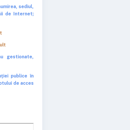
umirea, sediul,
i de Internet;
t
ult
au gestionate,
ţiei publice în
ptului de acces