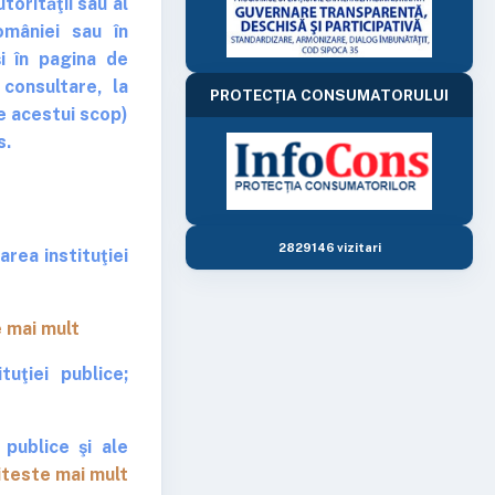
torităţii sau al
României sau în
şi în pagina de
 consultare, la
PROTECȚIA CONSUMATORULUI
te acestui scop)
s.
2829146 vizitari
rea instituţiei
 mai mult
uţiei publice;
publice şi ale
iteste mai mult