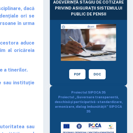
ADEVERINȚĂ STAGIU DE COTIZARE
sciplinare, dacă
PRIVIND ASIGURAȚII SISTEMULUI
PUBLIC DE PENSII
denţiale ori se
ersoane în urma
 acestora aduce
im al oricăreia
 a tinerilor.
PDF
DOC
sau instituţie
Proiectul SIPOCA 35
Proiectul „Guvernare transparentă,
deschisă şi participativă - standardizare,
armonizare, dialog îmbunătăţit” SIPOCA
35
utoritatea sau